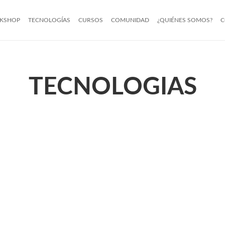
KSHOP
TECNOLOGÍAS
CURSOS
COMUNIDAD
¿QUIÉNES SOMOS?
C
TECNOLOGIAS
ANALYTICS
MACHINE
l
LEARNI
e de forma intuitiva y a través
Una derivación de intelige
a multitud de herramientas, el
artificial que crea sistemas
miento, integración y análisis
aprenden de manera automat
avanzado de datos.
.