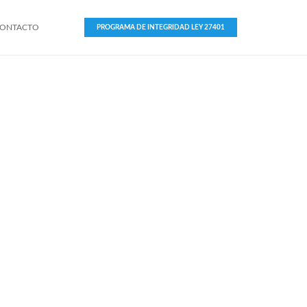
ONTACTO
PROGRAMA DE INTEGRIDAD LEY 27401
NG
.
DATA PLATAFORM
ncia
Tu plataforma de Datos en la Nube.
 que
Acceso seguro y fácil a cualquier dato
izada.
con escalabilidad infinita