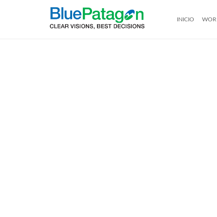
INICIO
WOR
VISUALIZACIÓN
La plataforma de análisis integral más
Permit
eficaz, segura y flexible para sus
de un
datos. Potencie a las personas con el
trata
poder de los datos.